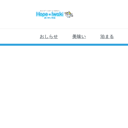
Skip
to
content
ホープいわき
いわき市の情報
おしらせ
美味い
泊まる