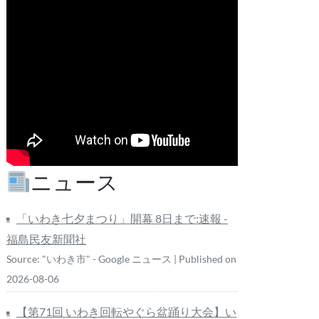
ニュース
「いわき七夕まつり」開幕 8日まで:速報 -
福島民友新聞社
Source: "いわき市" - Google ニュース
Published on
2026-08-06
【第71回 いわき回転やぐら盆踊り大会】い