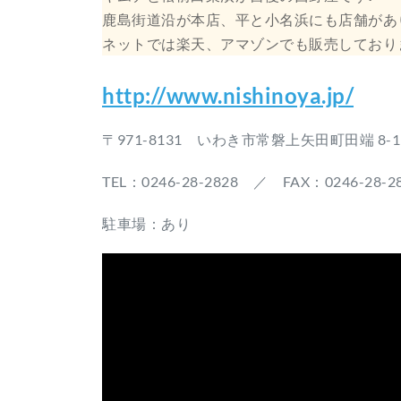
鹿島街道沿が本店、平と小名浜にも店舗があ
ネットでは楽天、アマゾンでも販売しており
http://www.nishinoya.jp/
〒971-8131 いわき市常磐上矢田町田端 8-1
TEL：0246-28-2828 ／ FAX：0246-28-2
駐車場：あり