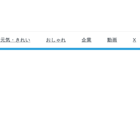
元気・きれい
おしゃれ
企業
動画
X