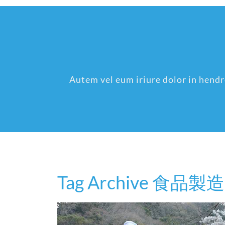
Autem vel eum iriure dolor in hendre
Tag Archive 食品製造