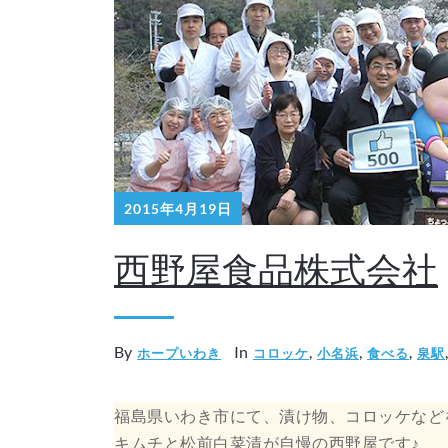
2015年4月19日
西野屋食品株式会社
By
In
,
,
,
ホープいわき
コロッケ
小名浜
食べる
泉駅
福島県いわき市にて、漬け物、コロッケなど
キムチと松前白菜漬が自慢の西野屋です♪