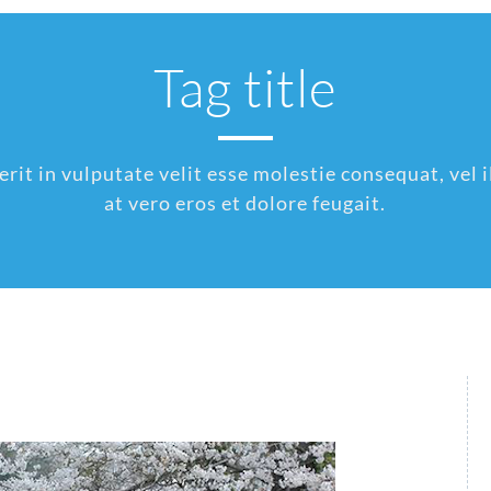
Tag title
rit in vulputate velit esse molestie consequat, vel il
at vero eros et dolore feugait.